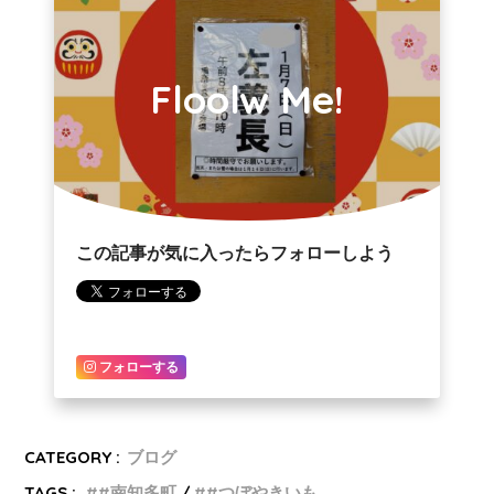
Floolw Me!
この記事が気に入ったらフォローしよう
フォローする
CATEGORY :
ブログ
TAGS :
#南知多町
#つぼやきいも