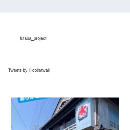
futaba_project
Tweets by lilicoihawaii