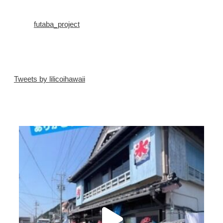
futaba_project
Tweets by lilicoihawaii