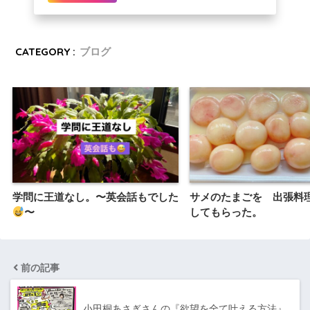
CATEGORY :
ブログ
学問に王道なし。〜英会話もでした
サメのたまごを 出張料
〜
してもらった。
前の記事
小田桐あさぎさんの『欲望を全て叶える方法』