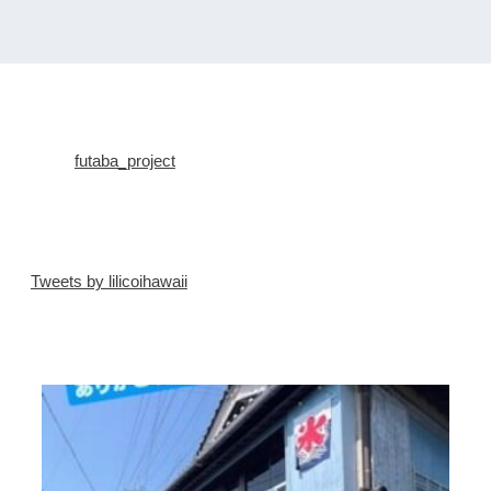
futaba_project
Tweets by lilicoihawaii