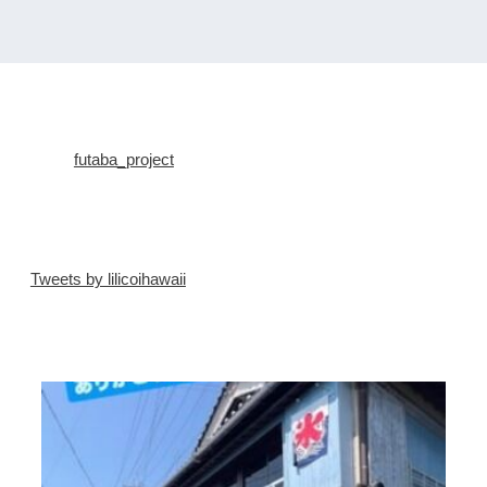
futaba_project
Tweets by lilicoihawaii